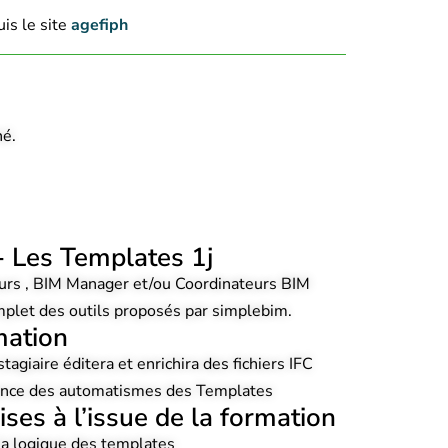
is le site
agefiph
hé.
- Les Templates 1j
urs , BIM Manager et/ou Coordinateurs BIM
omplet des outils proposés par simplebim.
mation
stagiaire éditera et enrichira des fichiers IFC
sance des automatismes des Templates
es à l’issue de la formation
la logique des templates