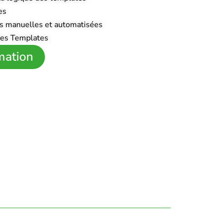
es
és manuelles et automatisées
des Templates
mation