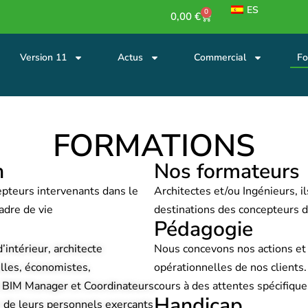
ES
0
0,00
€
Version 11
Actus
Commercial
Fo
FORMATIONS
n
Nos formateurs
eurs intervenants dans le
Architectes et/ou Ingénieurs, i
cadre de vie
destinations des concepteurs
Pédagogie
’intérieur, architecte
Nous concevons nos actions et
lles, économistes,
opérationnelles de nos clients
s BIM Manager et Coordinateurs
cours à des attentes spécifique
Handicap
 de leurs personnels exerçants