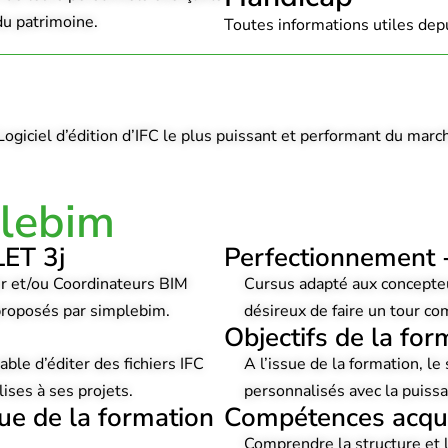
 du patrimoine.
Toutes informations utiles depu
ogiciel d’édition d’IFC le plus puissant et performant du marc
lebim
ET 3j
Perfectionnement 
r et/ou Coordinateurs BIM
Cursus adapté aux concepte
 proposés par simplebim.
désireux de faire un tour c
Objectifs de la for
pable d’éditer des fichiers IFC
A l’issue de la formation, le 
lises à ses projets.
personnalisés avec la puis
ue de la formation
Compétences acquis
Comprendre la structure et 