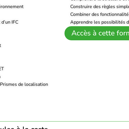
nvironnement
Construire des règles simpl
Combiner des fonctionnalit
 d’un IFC
Apprendre les possibilités 
Accès à cette for
t
ET
n
 Prismes de localisation